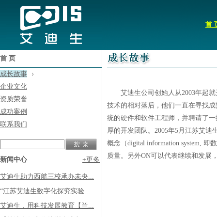
首 
首 页
成长故事
企业文化
艾迪生公司创始人从2003年起就
资质荣誉
技术的相对落后，他们一直在寻找成
成功案例
统的硬件和软件工程师，并聘请了一
联系我们
厚的开发团队。2005年5月江苏艾迪
概念（digital informatio
质量。另外ON可以代表继续和发展，E意
新闻中心
+更多
艾迪生助力西航三校承办未央...
“江苏艾迪生数字化探究实验...
艾迪生，用科技发展教育【兰...