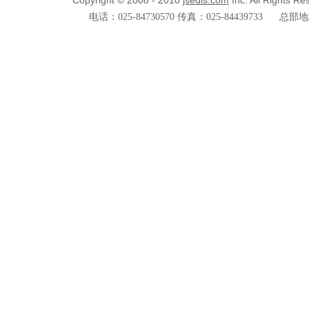
Copyright © 2008 - 2010
jsedis.com
Inc. All Rights R
电话：025-84730570 传真：025-84439733
总部地