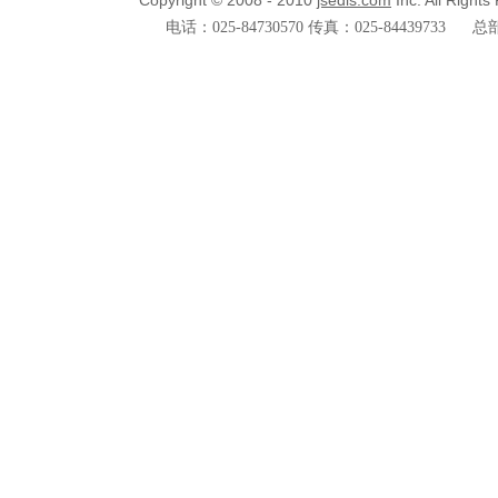
Copyright © 2008 - 2010
jsedis.com
Inc. All Right
电话：025-84730570 传真：025-84439733
总