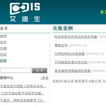
首 
首 页
物理
·
电池串联后的电压的变化现象
[2010
化学
·
摩擦生热
[2010-02-25]
生物
·
日用饮料的pH值测量
[2010-02-25]
环境
科普
·
不同物质的透光性比较
[2010-02-25
·
条形磁铁周围磁场的测量
[2010-02-
新闻中心
+更多
当前共5条记录,每页显示18条记录,
艾迪生助力西航三校承办未央...
“江苏艾迪生数字化探究实验...
艾迪生，用科技发展教育【兰...