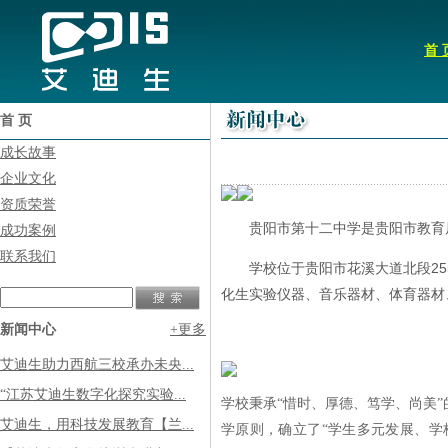
首 
首 页
成长故事
企业文化
资质荣誉
贵阳市第十二中学是贵阳市教育
成功案例
联系我们
学校位于贵阳市花溪大道北段255
化生实验仪器、音乐器材、体育器材
新闻中心
+更多
艾迪生助力西航三校承办未央...
“江苏艾迪生数字化探究实验...
学校秉承“惜时、厚德、笃学、尚美”
艾迪生，用科技发展教育【兰...
学原则，确立了“学生多元发展、学