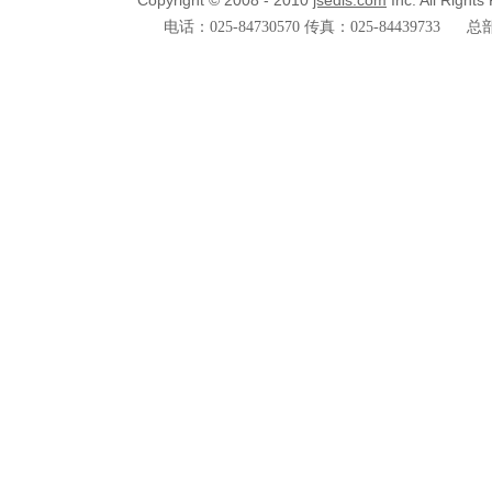
Copyright © 2008 - 2010
jsedis.com
Inc. All Right
电话：025-84730570 传真：025-84439733
总